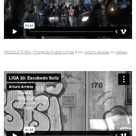
PRODUCTORA
/ Proyecto Público Prim
from
Arturo Arrieta
on
Vimeo
.