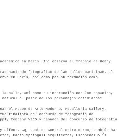
académico en París. Ahí observa el trabajo de Henry
ras haciendo fotografías de las calles parisinas. El
erva en París, así como por su formación como
 la calle, así como su interacción con los espacios,
z natural al pasar de los personajes cotidianos”.
can el Museo de Arte Moderno, Mecalleria Gallery,
fue finalista del concurso de fotografía de
upply Company
VSCO
y ganador del concurso de fotografía
y Effect, GQ, Destino Central entre otros, también ha
ctos, Gaeta-Springall arquitectos, Escobedo+Solís