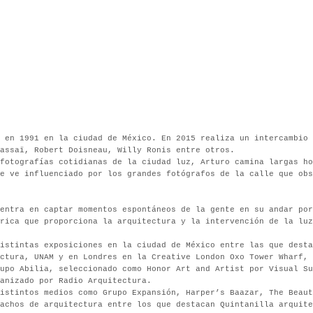
 en 1991 en la ciudad de México. En 2015 realiza un intercambio 
assaï, Robert Doisneau, Willy Ronis entre otros.
fotografías cotidianas de la ciudad luz, Arturo camina largas ho
e ve influenciado por los grandes fotógrafos de la calle que obs
entra en captar momentos espontáneos de la gente en su andar por
rica que proporciona la arquitectura y la intervención de la lu
istintas exposiciones en la ciudad de México entre las que desta
ectura,
UNAM
y en Londres en la Creative London Oxo Tower Wharf, 
rupo Abilia, seleccionado como Honor Art and Artist por Visual S
anizado por Radio Arquitectura.
istintos medios como Grupo Expansión, Harper’s Baazar, The Beaut
achos de arquitectura entre los que destacan Quintanilla arquite