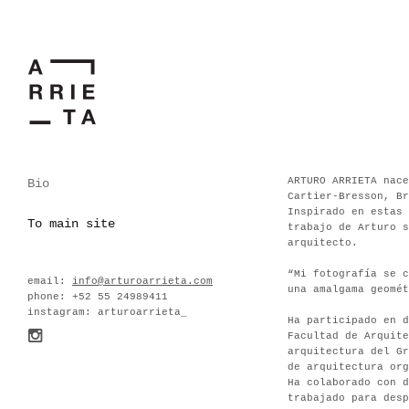
ARTURO ARRIETA
nace
Bio
Cartier-Bresson, Br
Inspirado en estas 
To main site
trabajo de Arturo s
arquitecto.
“Mi fotografía se c
email:
info@arturoarrieta.com
una amalgama geomét
phone: +52 55 24989411
instagram: arturoarrieta_
Ha participado en d
Facultad de Arquit
arquitectura del G
de arquitectura org
Ha colaborado con d
trabajado para desp